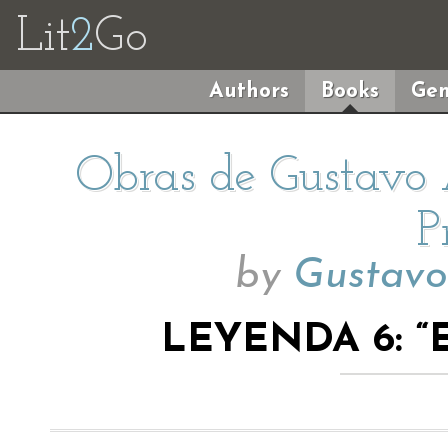
Lit
2
Go
Authors
Books
Gen
Obras de Gustavo 
P
by
Gustavo
LEYENDA 6: “