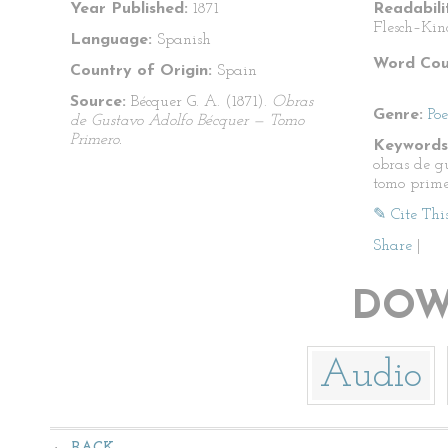
Year Published:
1871
Readabili
Flesch–Kin
Language:
Spanish
Word Cou
Country of Origin:
Spain
Source:
Bécquer G. A. (1871).
Obras
Genre:
Po
de Gustavo Adolfo Bécquer — Tomo
Primero.
Keywords
obras de g
tomo primer
✎ Cite Thi
Share
|
DOW
Audio